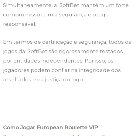
Simultaneamente, a iSoftBet mantém um forte
compromisso com a segurança e o jogo
responsável.
Em termos de certificação e segurança, todos os
jogos da iSoftBet são rigorosamente testados
por entidades independentes. Por isso, os
jogadores podem confiar na integridade dos
resultados e na justiça do jogo.
Como Jogar European Roulette VIP