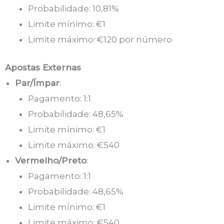
Probabilidade: 10,81%
Limite mínimo: €1
Limite máximo: €120 por número
Apostas Externas
Par/Ímpar
:
Pagamento: 1:1
Probabilidade: 48,65%
Limite mínimo: €1
Limite máximo: €540
Vermelho/Preto
:
Pagamento: 1:1
Probabilidade: 48,65%
Limite mínimo: €1
Limite máximo: €540