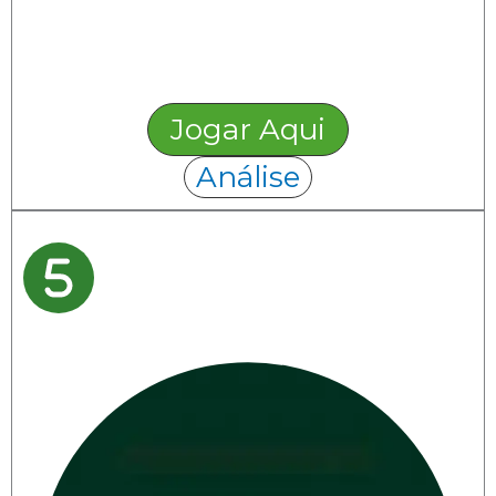
Jogar Aqui
Análise