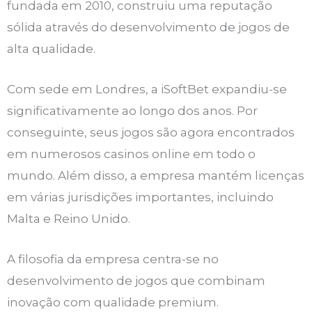
fundada em 2010, construiu uma reputação
sólida através do desenvolvimento de jogos de
alta qualidade.
Com sede em Londres, a iSoftBet expandiu-se
significativamente ao longo dos anos. Por
conseguinte, seus jogos são agora encontrados
em numerosos casinos online em todo o
mundo. Além disso, a empresa mantém licenças
em várias jurisdições importantes, incluindo
Malta e Reino Unido.
A filosofia da empresa centra-se no
desenvolvimento de jogos que combinam
inovação com qualidade premium.