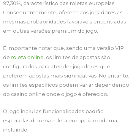
97,30%, característico das roletas europeias.
Consequentemente, oferece aos jogadores as
mesmas probabilidades favoráveis encontradas
em outras versões premium do jogo.
É importante notar que, sendo uma versão VIP
de
roleta online
, os limites de apostas são
configurados para atender jogadores que
preferem apostas mais significativas. No entanto,
os limites específicos podem variar dependendo
do casino online onde o jogo é oferecido.
O jogo inclui as funcionalidades padrão
esperadas de uma roleta europeia moderna,
incluindo: