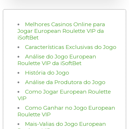
Melhores Casinos Online para
Jogar European Roulette VIP da
iSoftBet
Características Exclusivas do Jogo
Análise do Jogo European
Roulette VIP da iSoftBet
História do Jogo
Análise da Produtora do Jogo
Como Jogar European Roulette
VIP
Como Ganhar no Jogo European
Roulette VIP
Mais-Valias do Jogo European