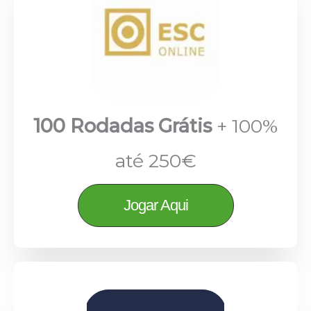
100 Rodadas Grátis
+ 100%
até 250€
Jogar Aqui