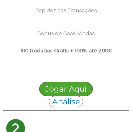
Rapidez nas Transações
Bónus de Boas-Vindas
100 Rodadas Grátis
+ 100% até 200€
Jogar Aqui
Análise