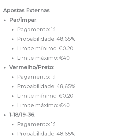
Apostas Externas
Par/Ímpar
:
Pagamento: 1:1
Probabilidade: 48,65%
Limite mínimo: €0.20
Limite máximo: €40
Vermelho/Preto
:
Pagamento: 1:1
Probabilidade: 48,65%
Limite mínimo: €0.20
Limite máximo: €40
1-18/19-36
:
Pagamento: 1:1
Probabilidade: 48,65%