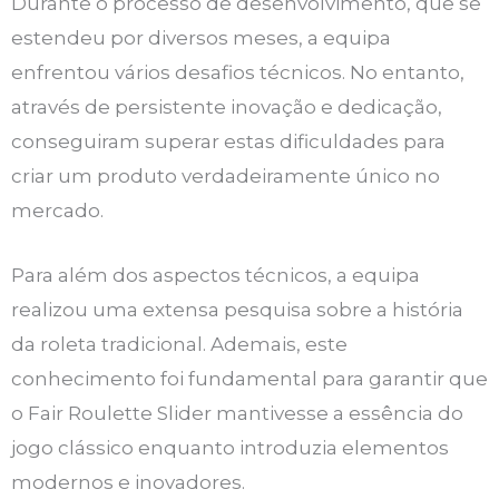
Durante o processo de desenvolvimento, que se
estendeu por diversos meses, a equipa
enfrentou vários desafios técnicos. No entanto,
através de persistente inovação e dedicação,
conseguiram superar estas dificuldades para
criar um produto verdadeiramente único no
mercado.
Para além dos aspectos técnicos, a equipa
realizou uma extensa pesquisa sobre a história
da roleta tradicional. Ademais, este
conhecimento foi fundamental para garantir que
o Fair Roulette Slider mantivesse a essência do
jogo clássico enquanto introduzia elementos
modernos e inovadores.