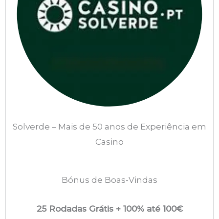
Solverde – Mais de 50 anos de Experiência em
Casino
Bónus de Boas-Vindas
25 Rodadas Grátis
+ 100% até 100€