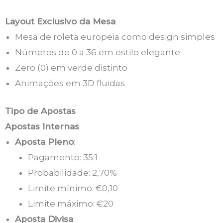
Layout Exclusivo da Mesa
Mesa de roleta europeia como design simples
Números de 0 a 36 em estilo elegante
Zero (0) em verde distinto
Animações em 3D fluidas
Tipo de Apostas
Apostas Internas
Aposta Pleno
:
Pagamento: 35:1
Probabilidade: 2,70%
Limite mínimo: €0,10
Limite máximo: €20
Aposta Divisa
: